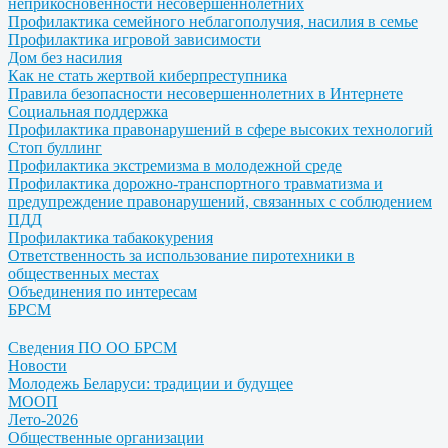
неприкосновенности несовершеннолетних
Профилактика семейного неблагополучия, насилия в семье
Профилактика игровой зависимости
Дом без насилия
Как не стать жертвой киберпреступника
Правила безопасности несовершеннолетних в Интернете
Социальная поддержка
Профилактика правонарушений в сфере высоких технологий
Стоп буллинг
Профилактика экстремизма в молодежной среде
Профилактика дорожно-транспортного травматизма и
предупреждение правонарушений, связанных с соблюдением
ПДД
Профилактика табакокурения
Ответственность за использование пиротехники в
общественных местах
Объединения по интересам
БРСМ
Сведения ПО ОО БРСМ
Новости
Молодежь Беларуси: традиции и будущее
МООП
Лето-2026
Общественные организации