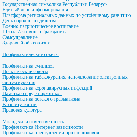
Государственная символика Республики Беларусь
Единый день информирования
Платформа региональных данных по устойчивому развитию
День народного единства
Военно-патриотическое воспитание
Школа Активного Гражданина
Самоуправление
Здоровый образ жизни
Профилактические советы
Профилактика суицидов
Практические советы
Профилактика табакокурения, использование электронных
систем курения
Профилактика коронавирусных инфекций
Памятка о вреде наркотиков
Профилактика детского травматизма
В защиту жизни
Правовая культура
Молодёжь и ответственность
Профилактика Интернет-зависимости
Профилактика преступлений против половой