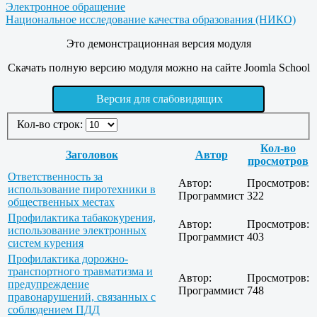
Электронное обращение
Национальное исследование качества образования (НИКО)
Это демонстрационная версия модуля
Скачать полную версию модуля можно на сайте Joomla School
Версия для слабовидящих
Кол-во строк:
Кол-во
Заголовок
Автор
просмотров
Ответственность за
Автор:
Просмотров:
использование пиротехники в
Программист
322
общественных местах
Профилактика табакокурения,
Автор:
Просмотров:
использование электронных
Программист
403
систем курения
Профилактика дорожно-
транспортного травматизма и
Автор:
Просмотров:
предупреждение
Программист
748
правонарушений, связанных с
соблюдением ПДД