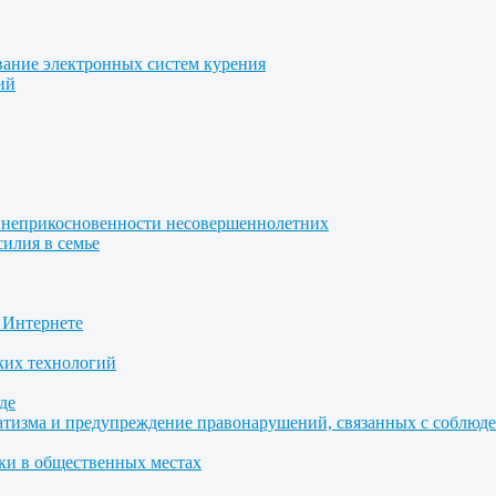
вание электронных систем курения
ий
 неприкосновенности несовершеннолетних
илия в семье
 Интернете
ких технологий
де
атизма и предупреждение правонарушений, связанных с соблю
ки в общественных местах