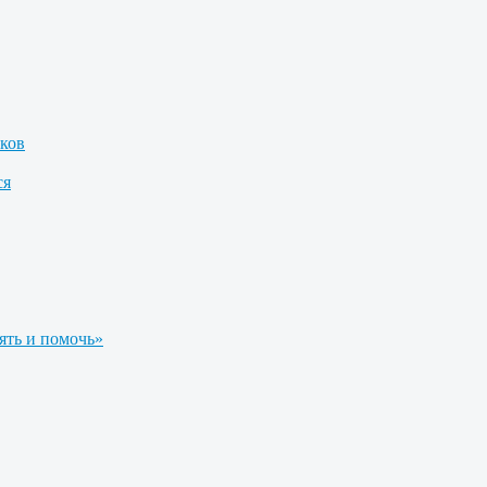
ков
ся
ять и помочь»