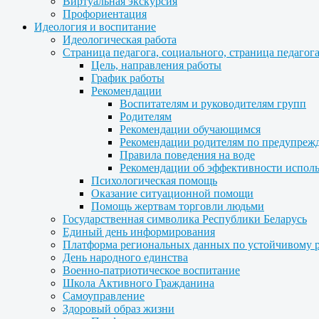
Виртуальная экскурсия
Профориентация
Идеология и воспитание
Идеологическая работа
Страница педагога, социального, страница педагог
Цель, направления работы
График работы
Рекомендации
Воспитателям и руководителям групп
Родителям
Рекомендации обучающимся
Рекомендации родителям по предупреж
Правила поведения на воде
Рекомендации об эффективности испол
Психологическая помощь
Оказание ситуационной помощи
Помощь жертвам торговли людьми
Государственная символика Республики Беларусь
Единый день информирования
Платформа региональных данных по устойчивому 
День народного единства
Военно-патриотическое воспитание
Школа Активного Гражданина
Самоуправление
Здоровый образ жизни