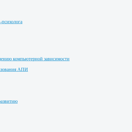
а-психолога
дению компьютерной зависимости
ьзования АПИ
развитию