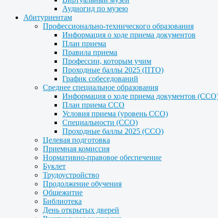
Аудиогид по музею
Абитуриентам
Профессионально-технического образования
Информация о ходе приема документов
План приема
Правила приема
Профессии, которым учим
Проходные баллы 2025 (ПТО)
График собеседований
Среднее специальное образования
Информация о ходе приема документов (ССО
План приема ССО
Условия приема (уровень ССО)
Специальности (ССО)
Проходные баллы 2025 (ССО)
Целевая подготовка
Приемная комиссия
Нормативно-правовое обеспечение
Буклет
Трудоустройство
Продолжение обучения
Общежитие
Библиотека
День открытых дверей