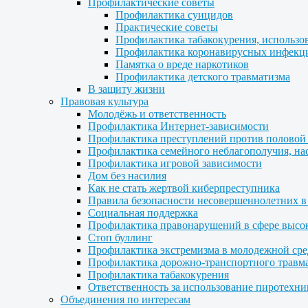
Профилактические советы
Профилактика суицидов
Практические советы
Профилактика табакокурения, использо
Профилактика коронавирусных инфекц
Памятка о вреде наркотиков
Профилактика детского травматизма
В защиту жизни
Правовая культура
Молодёжь и ответственность
Профилактика Интернет-зависимости
Профилактика преступлений против половой
Профилактика семейного неблагополучия, нас
Профилактика игровой зависимости
Дом без насилия
Как не стать жертвой киберпреступника
Правила безопасности несовершеннолетних в
Социальная поддержка
Профилактика правонарушений в сфере высо
Стоп буллинг
Профилактика экстремизма в молодежной сре
Профилактика дорожно-транспортного травм
Профилактика табакокурения
Ответственность за использование пиротехни
Объединения по интересам