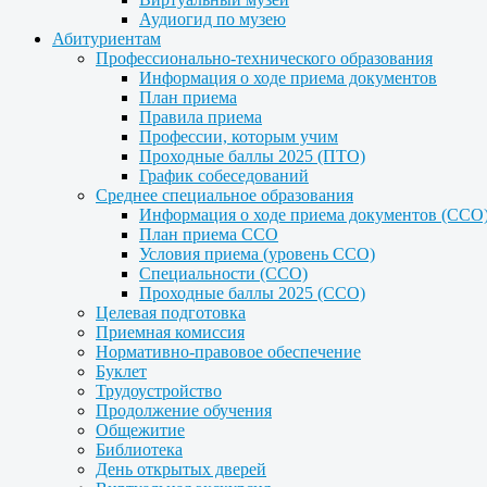
Аудиогид по музею
Абитуриентам
Профессионально-технического образования
Информация о ходе приема документов
План приема
Правила приема
Профессии, которым учим
Проходные баллы 2025 (ПТО)
График собеседований
Среднее специальное образования
Информация о ходе приема документов (ССО
План приема ССО
Условия приема (уровень ССО)
Специальности (ССО)
Проходные баллы 2025 (ССО)
Целевая подготовка
Приемная комиссия
Нормативно-правовое обеспечение
Буклет
Трудоустройство
Продолжение обучения
Общежитие
Библиотека
День открытых дверей