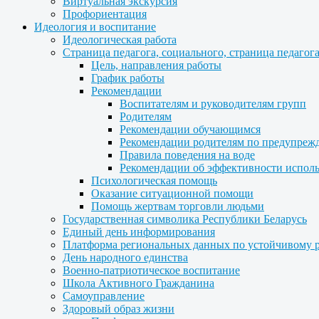
Виртуальная экскурсия
Профориентация
Идеология и воспитание
Идеологическая работа
Страница педагога, социального, страница педагог
Цель, направления работы
График работы
Рекомендации
Воспитателям и руководителям групп
Родителям
Рекомендации обучающимся
Рекомендации родителям по предупреж
Правила поведения на воде
Рекомендации об эффективности испол
Психологическая помощь
Оказание ситуационной помощи
Помощь жертвам торговли людьми
Государственная символика Республики Беларусь
Единый день информирования
Платформа региональных данных по устойчивому 
День народного единства
Военно-патриотическое воспитание
Школа Активного Гражданина
Самоуправление
Здоровый образ жизни