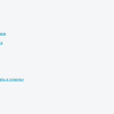
ков
ся
ять и помочь»