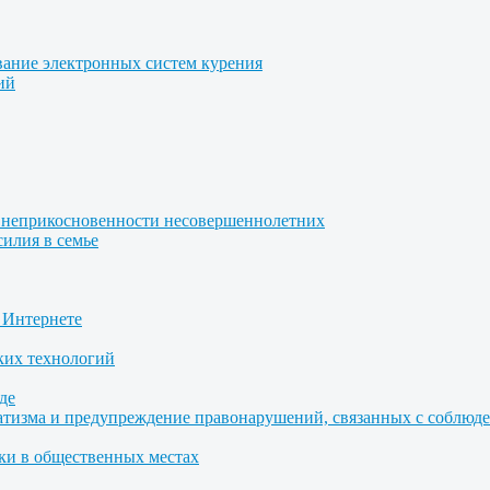
вание электронных систем курения
ий
 неприкосновенности несовершеннолетних
илия в семье
 Интернете
ких технологий
де
атизма и предупреждение правонарушений, связанных с соблю
ки в общественных местах