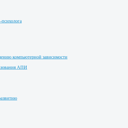
а-психолога
дению компьютерной зависимости
ьзования АПИ
развитию