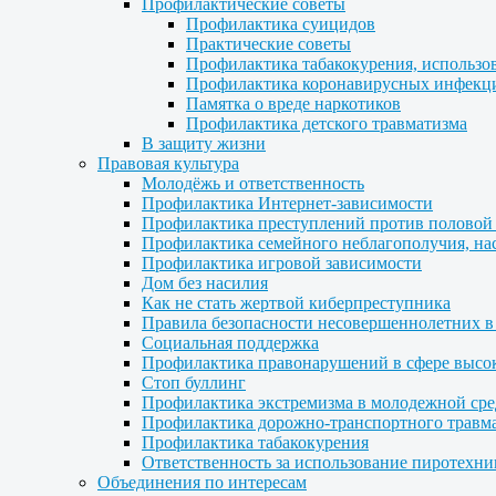
Профилактические советы
Профилактика суицидов
Практические советы
Профилактика табакокурения, использо
Профилактика коронавирусных инфекц
Памятка о вреде наркотиков
Профилактика детского травматизма
В защиту жизни
Правовая культура
Молодёжь и ответственность
Профилактика Интернет-зависимости
Профилактика преступлений против половой
Профилактика семейного неблагополучия, нас
Профилактика игровой зависимости
Дом без насилия
Как не стать жертвой киберпреступника
Правила безопасности несовершеннолетних в
Социальная поддержка
Профилактика правонарушений в сфере высо
Стоп буллинг
Профилактика экстремизма в молодежной сре
Профилактика дорожно-транспортного травм
Профилактика табакокурения
Ответственность за использование пиротехни
Объединения по интересам