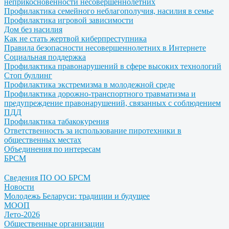
неприкосновенности несовершеннолетних
Профилактика семейного неблагополучия, насилия в семье
Профилактика игровой зависимости
Дом без насилия
Как не стать жертвой киберпреступника
Правила безопасности несовершеннолетних в Интернете
Социальная поддержка
Профилактика правонарушений в сфере высоких технологий
Стоп буллинг
Профилактика экстремизма в молодежной среде
Профилактика дорожно-транспортного травматизма и
предупреждение правонарушений, связанных с соблюдением
ПДД
Профилактика табакокурения
Ответственность за использование пиротехники в
общественных местах
Объединения по интересам
БРСМ
Сведения ПО ОО БРСМ
Новости
Молодежь Беларуси: традиции и будущее
МООП
Лето-2026
Общественные организации