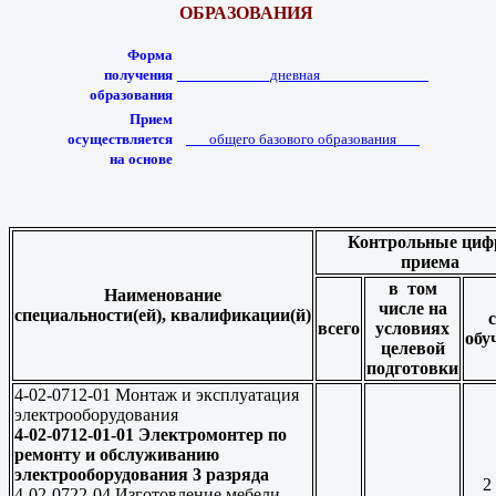
ОБРАЗОВАНИЯ
Форма
получения
____________дневная______________
образования
Прием
осуществляется
___общего базового образования___
на основе
Контрольные
циф
приема
в том
Наименование
числе на
специальности(ей),
квалификации(й)
всего
условиях
обу
целевой
подготовки
4-02-0712-01 Монтаж и эксплуатация
электрооборудования
4-02-0712-01-01 Электромонтер по
ремонту и обслуживанию
электрооборудования 3 разряда
2
4-02-0722-04 Изготовление мебели