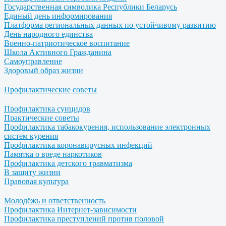
Государственная символика Республики Беларусь
Единый день информирования
Платформа региональных данных по устойчивому развитию
День народного единства
Военно-патриотическое воспитание
Школа Активного Гражданина
Самоуправление
Здоровый образ жизни
Профилактические советы
Профилактика суицидов
Практические советы
Профилактика табакокурения, использование электронных
систем курения
Профилактика коронавирусных инфекций
Памятка о вреде наркотиков
Профилактика детского травматизма
В защиту жизни
Правовая культура
Молодёжь и ответственность
Профилактика Интернет-зависимости
Профилактика преступлений против половой