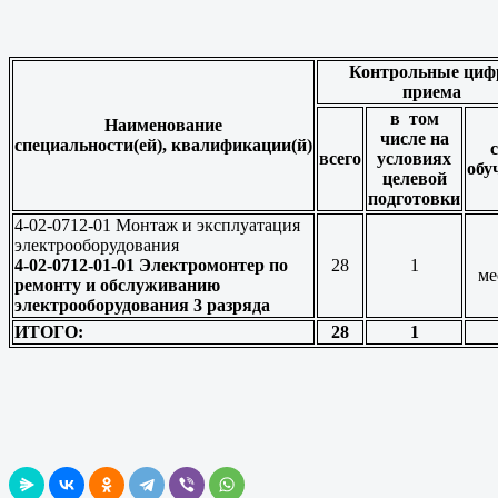
Контрольные
циф
приема
в том
Наименование
числе на
специальности(ей),
квалификации(й)
всего
условиях
обу
целевой
подготовки
4-02-0712-01 Монтаж и эксплуатация
электрооборудования
4-02-0712-01-01 Электромонтер по
28
1
ме
ремонту и обслуживанию
электрооборудования 3 разряда
ИТОГО:
28
1