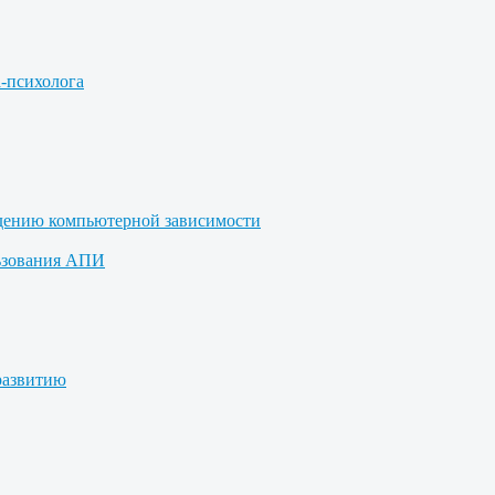
а-психолога
дению компьютерной зависимости
ьзования АПИ
развитию