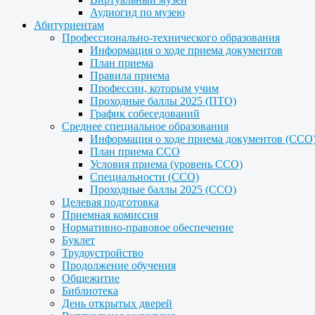
Аудиогид по музею
Абитуриентам
Профессионально-технического образования
Информация о ходе приема документов
План приема
Правила приема
Профессии, которым учим
Проходные баллы 2025 (ПТО)
График собеседований
Среднее специальное образования
Информация о ходе приема документов (ССО
План приема ССО
Условия приема (уровень ССО)
Специальности (ССО)
Проходные баллы 2025 (ССО)
Целевая подготовка
Приемная комиссия
Нормативно-правовое обеспечение
Буклет
Трудоустройство
Продолжение обучения
Общежитие
Библиотека
День открытых дверей