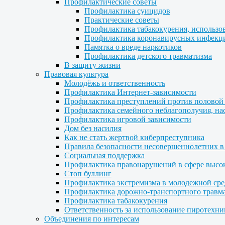
Профилактические советы
Профилактика суицидов
Практические советы
Профилактика табакокурения, использо
Профилактика коронавирусных инфекц
Памятка о вреде наркотиков
Профилактика детского травматизма
В защиту жизни
Правовая культура
Молодёжь и ответственность
Профилактика Интернет-зависимости
Профилактика преступлений против половой
Профилактика семейного неблагополучия, нас
Профилактика игровой зависимости
Дом без насилия
Как не стать жертвой киберпреступника
Правила безопасности несовершеннолетних в
Социальная поддержка
Профилактика правонарушений в сфере высо
Стоп буллинг
Профилактика экстремизма в молодежной сре
Профилактика дорожно-транспортного травм
Профилактика табакокурения
Ответственность за использование пиротехни
Объединения по интересам