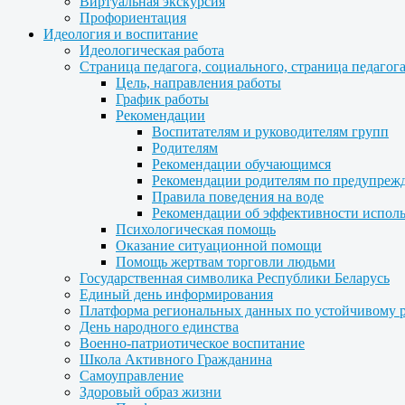
Виртуальная экскурсия
Профориентация
Идеология и воспитание
Идеологическая работа
Страница педагога, социального, страница педагог
Цель, направления работы
График работы
Рекомендации
Воспитателям и руководителям групп
Родителям
Рекомендации обучающимся
Рекомендации родителям по предупреж
Правила поведения на воде
Рекомендации об эффективности испол
Психологическая помощь
Оказание ситуационной помощи
Помощь жертвам торговли людьми
Государственная символика Республики Беларусь
Единый день информирования
Платформа региональных данных по устойчивому 
День народного единства
Военно-патриотическое воспитание
Школа Активного Гражданина
Самоуправление
Здоровый образ жизни