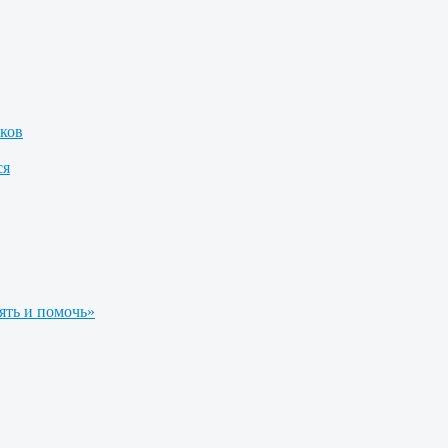
ков
ся
ять и помочь»