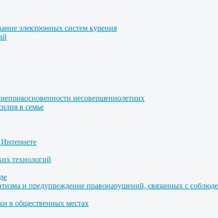
вание электронных систем курения
ий
 неприкосновенности несовершеннолетних
илия в семье
 Интернете
ких технологий
де
атизма и предупреждение правонарушений, связанных с соблю
ки в общественных местах