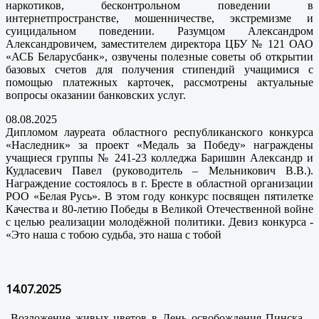
наркотиков, бесконтрольном поведении в
интернетпространстве, мошенничестве, экстремизме и
суицидальном поведении. Разумцом Александром
Александровичем, заместителем директора ЦБУ № 121 ОАО
«АСБ Беларусбанк», озвучены полезные советы об открытии
базовых счетов для получения стипендий учащимися с
помощью платежных карточек, рассмотрены актуальные
вопросы оказании банковских услуг.
08.08.2025
Дипломом лауреата областного республиканского конкурса
«Наследник» за проект «Медаль за Победу» награждены
учащиеся группы № 241-23 колледжа Баришин Александр и
Кудласевич Павел (руководитель – Мельникович В.В.).
Награждение состоялось в г. Бресте в областной организации
РОО «Белая Русь». В этом году конкурс посвящен пятилетке
Качества и 80-летию Победы в Великой Отечественной войне
с целью реализации молодёжной политики. Девиз конкурса -
«Это наша с тобою судьба, это наша с тобой
14.07.2025
Возложение живых цветов в День освобождения Пинска –