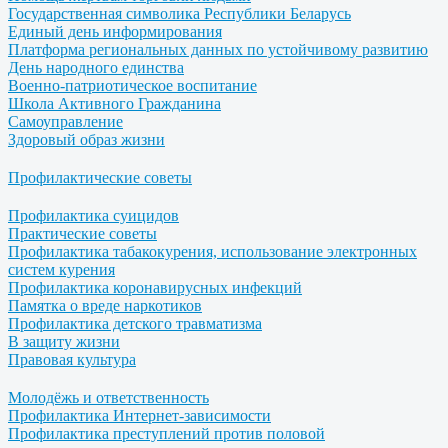
Государственная символика Республики Беларусь
Единый день информирования
Платформа региональных данных по устойчивому развитию
День народного единства
Военно-патриотическое воспитание
Школа Активного Гражданина
Самоуправление
Здоровый образ жизни
Профилактические советы
Профилактика суицидов
Практические советы
Профилактика табакокурения, использование электронных
систем курения
Профилактика коронавирусных инфекций
Памятка о вреде наркотиков
Профилактика детского травматизма
В защиту жизни
Правовая культура
Молодёжь и ответственность
Профилактика Интернет-зависимости
Профилактика преступлений против половой