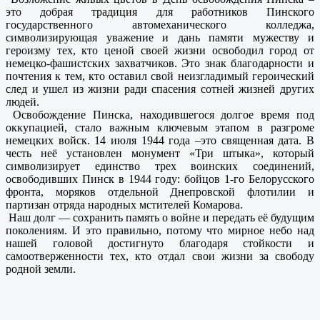
это добрая традиция для работников Пинского
государственного автомеханического колледжа,
символизирующая уважение и дань памяти мужеству и
героизму тех, кто ценой своей жизни освободил город от
немецко-фашистских захватчиков. Это знак благодарности и
почтения к тем, кто оставил свой неизгладимый героический
след и ушел из жизни ради спасения сотней жизней других
людей.
Освобождение Пинска, находившегося долгое время под
оккупацией, стало важным ключевым этапом в разгроме
немецких войск. 14 июля 1944 года –это священная дата. В
честь неё установлен монумент «Три штыка», который
символизирует единство трех воинских соединений,
освободивших Пинск в 1944 году: бойцов 1-го Белорусского
фронта, моряков отдельной Днепровской флотилии и
партизан отряда народных мстителей Комарова.
Наш долг — сохранить память о войне и передать её будущим
поколениям. И это правильно, потому что мирное небо над
нашей головой достигнуто благодаря стойкости и
самоотверженности тех, кто отдал свои жизни за свободу
родной земли.