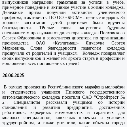
выпускников наградили грамотами за успехи в учёбе,
примерное поведение и активное участие в жизни колледжа.
Денежные призы получили активисты ученического
профкома, а активисты ПО ОО «БРСМ» - ценные подарки. За
хорошее воспитание детей родителям были вручены
благодарности. Тёплые слова напутствия будущим
специалистам прозвучали от директора колледжа Полховского
Сергея Фёдоровича и заместителя директора по организации
производства ОАО «Кузлитмаш» Янчарука Сергея
Марковича. Слова благодарности педагогам колледжа
прозвучали от родителей и учащихся. Колледж поздравляет
своих выпускников и желает им яркого старта в профессии и
воплощения всех поставленных целей!
26.06.2025
В рамках проведения Республиканского марафона молодёжи
и студенчества учащиеся Пинского государственного
автомеханического колледжа посетили ОАО "Стройтрест №
2". Специалисты рассказали учащимся об истории
становления и развития предприятия, достижениях
работников, карьерных возможностях и гарантиях для
молодых специалистов, ключевых проектах и условиях
трудоустройства, а также уточнили, какие объекты города