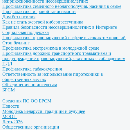
неприкосновенности несовершеннолетних
Профилактика семейного неблагополучия, насилия в семье
Профилактика игровой зависимости
Дом без насилия
Как не стать жертвой киберпреступника
Правила безопасности несовершеннолетних в Интернете
Социальная поддержка
Профилактика правонарушений в сфере высоких технологий
Стоп буллинг
Профилактика экстремизма в молодежной среде
Профилактика дорожно-транспортного травматизма и
предупреждение правонарушений, связанных с соблюдением
ПДД
Профилактика табакокурения
Ответственность за использование пиротехники в
общественных местах
Объединения по интересам
БРСМ
Сведения ПО ОО БРСМ
Новости
Молодежь Беларуси: традиции и будущее
МООП
Лето-2026
Общественные организации