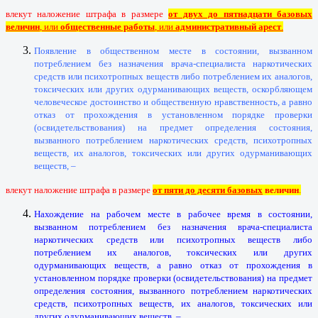
влекут наложение штрафа в размере
от двух до пятнадцати базовых
величин
, или
общественные работы
, или
административный арест
.
Появление в общественном месте в состоянии, вызванном
потреблением без назначения врача-специалиста наркотических
средств или психотропных веществ либо потреблением их аналогов,
токсических или других одурманивающих веществ, оскорбляющем
человеческое достоинство и общественную нравственность, а равно
отказ от прохождения в установленном порядке проверки
(освидетельствования) на предмет определения состояния,
вызванного потреблением наркотических средств, психотропных
веществ, их аналогов, токсических или других одурманивающих
веществ, –
влекут наложение штрафа в размере
от пяти до десяти базовых
величин
.
Нахождение на рабочем месте в рабочее время в состоянии,
вызванном потреблением без назначения врача-специалиста
наркотических средств или психотропных веществ либо
потреблением их аналогов, токсических или других
одурманивающих веществ, а равно отказ от прохождения в
установленном порядке проверки (освидетельствования) на предмет
определения состояния, вызванного потреблением наркотических
средств, психотропных веществ, их аналогов, токсических или
других одурманивающих веществ, –