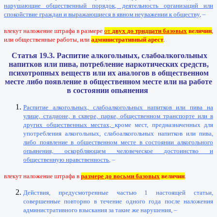
нарушающие общественный порядок, деятельность организаций или
спокойствие граждан и выражающиеся в явном неуважении к обществу
, –
влекут наложение штрафа в размере
от
двух до тридцати базовых
величин
,
или общественные работы, или
административный арест
.
Статья 19.3. Распитие алкогольных, слабоалкогольных
напитков или пива, потребление наркотических средств,
психотропных веществ или их аналогов в общественном
месте либо появление
в общественном месте или на работе
в состоянии опьянения
Распитие алкогольных, слабоалкогольных напитков или пива на
улице, стадионе, в сквере, парке, общественном транспорте или в
других общественных местах,
кроме мест, предназначенных для
употребления алкогольных, слабоалкогольных напитков или пива,
либо появление в общественном месте в состоянии алкогольного
опьянения, оскорбляющем человеческое достоинство и
общественную нравственность
, –
влекут наложение штрафа в
размере до восьми базовых
величин
.
Действия, предусмотренные частью 1 настоящей статьи,
совершенные повторно в течение одного года после наложения
административного взыскания за такие же нарушения, –