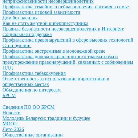
неприкосновенности несовершеннолетних
Профилактика семейного неблагополучия, насилия в семье
Профилактика игровой зависимости
Дом без насилия
Как не стать жертвой киберпреступника
Правила безопасности несовершеннолетних в Интернете
Социальная поддержка
Профилактика правонарушений в сфере высоких технологий
Стоп буллинг
Профилактика экстремизма в молодежной среде
Профилактика дорожно-транспортного травматизма и
предупреждение правонарушений, связанных с соблюдением
ПДД
Профилактика табакокурения
Ответственность за использование пиротехники в
общественных местах
Объединения по интересам
БРСМ
Сведения ПО ОО БРСМ
Новости
Молодежь Беларуси: традиции и будущее
МООП
Лето-2026
Общественные организации