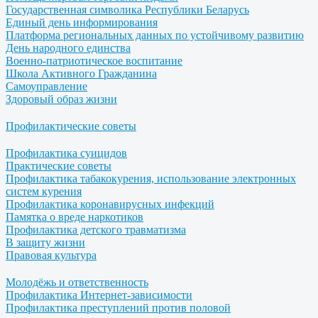
Государственная символика Республики Беларусь
Единый день информирования
Платформа региональных данных по устойчивому развитию
День народного единства
Военно-патриотическое воспитание
Школа Активного Гражданина
Самоуправление
Здоровый образ жизни
Профилактические советы
Профилактика суицидов
Практические советы
Профилактика табакокурения, использование электронных
систем курения
Профилактика коронавирусных инфекций
Памятка о вреде наркотиков
Профилактика детского травматизма
В защиту жизни
Правовая культура
Молодёжь и ответственность
Профилактика Интернет-зависимости
Профилактика преступлений против половой