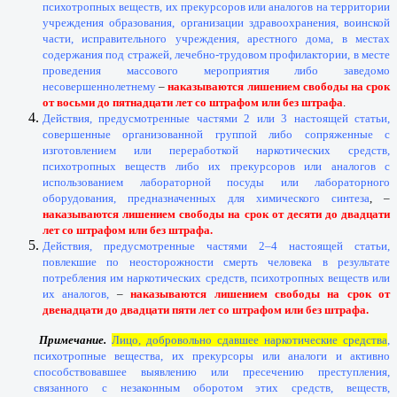
психотропных веществ, их прекурсоров или аналогов на территории
учреждения образования, организации здравоохранения, воинской
части, исправительного учреждения, арестного дома, в местах
содержания под стражей, лечебно-трудовом профилактории, в месте
проведения массового мероприятия либо заведомо
несовершеннолетнему
–
наказываются лишением свободы на срок
от восьми до пятнадцати лет со штрафом или без штрафа
.
Действия, предусмотренные частями 2 или 3 настоящей статьи,
совершенные организованной группой либо сопряженные с
изготовлением или переработкой наркотических средств,
психотропных веществ либо их прекурсоров или аналогов с
использованием лабораторной посуды или лабораторного
оборудования, предназначенных для химического синтеза
, –
наказываются лишением свободы на срок от десяти до двадцати
лет со штрафом или без штрафа.
Действия, предусмотренные частями 2–4 настоящей статьи,
повлекшие по неосторожности смерть человека в результате
потребления им наркотических средств, психотропных веществ или
их аналогов,
–
наказываются лишением свободы на срок от
двенадцати до двадцати пяти лет со штрафом или без штрафа.
Примечание.
Лицо, добровольно сдавшее наркотические средства
,
психотропные вещества, их прекурсоры или аналоги и активно
способствовавшее выявлению или пресечению преступления,
связанного с незаконным оборотом этих средств, веществ,