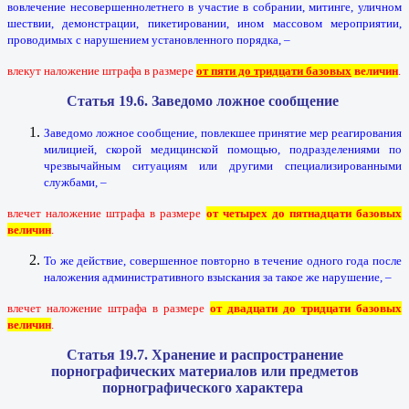
вовлечение несовершеннолетнего в участие в собрании, митинге, уличном
шествии, демонстрации, пикетировании, ином массовом мероприятии,
проводимых с нарушением установленного порядка, –
влекут наложение штрафа в размере
от пяти до тридцати базовых
величин
.
Статья 19.6. Заведомо ложное сообщение
Заведомо ложное сообщение, повлекшее принятие мер реагирования
милицией, скорой медицинской помощью, подразделениями по
чрезвычайным ситуациям или другими специализированными
службами, –
влечет наложение штрафа в размере
от четырех до пятнадцати базовых
величин
.
То же действие, совершенное повторно в течение одного года после
наложения административного взыскания за такое же нарушение, –
влечет наложение штрафа в размере
от двадцати до тридцати базовых
величин
.
Статья 19.7. Хранение и распространение
порнографических материалов или предметов
порнографического характера