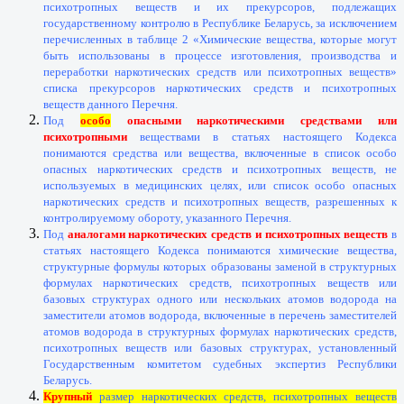
психотропных веществ и их прекурсоров, подлежащих
государственному контролю в Республике Беларусь, за исключением
перечисленных в таблице 2 «Химические вещества, которые могут
быть использованы в процессе изготовления, производства и
переработки наркотических средств или психотропных веществ»
списка прекурсоров наркотических средств и психотропных
веществ данного Перечня.
Под
особо
опасными наркотическими средствами или
психотропными
веществами в статьях настоящего Кодекса
понимаются средства или вещества, включенные в список особо
опасных наркотических средств и психотропных веществ, не
используемых в медицинских целях, или список особо опасных
наркотических средств и психотропных веществ, разрешенных к
контролируемому обороту, указанного Перечня.
Под
аналогами наркотических средств и психотропных веществ
в
статьях настоящего Кодекса понимаются химические вещества,
структурные формулы которых образованы заменой в структурных
формулах наркотических средств, психотропных веществ или
базовых структурах одного или нескольких атомов водорода на
заместители атомов водорода, включенные в перечень заместителей
атомов водорода в структурных формулах наркотических средств,
психотропных веществ или базовых структурах, установленный
Государственным комитетом судебных экспертиз Республики
Беларусь.
Крупный
размер наркотических средств, психотропных веществ