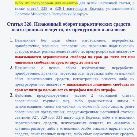
либо их прекурсоров или аналогов
для целей настоящей статьи, а
также
статей 328
и
328-1 настоящего Кодекса
устанавливается
Советом Министров Республики Беларусь
.
Статья 328. Незаконный оборот наркотических средств,
психотропных веществ, их прекурсоров и аналогов
Незаконные без цели сбыта изготовление, переработка,
приобретение, хранение, перевозка или пересылка наркотических
средств, психотропных веществ либо их прекурсоров или аналогов
–
наказываются ограничением свободы на срок до пяти лет или
лишением свободы на срок от двух до пяти лет
.
Незаконные с целью сбыта изготовление, переработка,
приобретение, хранение, перевозка или пересылка либо незаконный
сбыт наркотических средств, психотропных веществ либо их
прекурсоров или аналогов
–
наказывается лишением свободы на
срок от пяти до восьми лет со штрафом или без штрафа.
Действия, предусмотренные частью 2 настоящей статьи,
совершенные группой лиц, либо должностным лицом с
использованием своих служебных полномочий, либо лицом, ранее
совершившим преступления, предусмотренные настоящей статьей,
статьями 327, 329 или 331 настоящего Кодекса, либо в отношении
наркотических средств, психотропных веществ, их аналогов в
крупном размере, либо в отношении особо опасных наркотических
средств, психотропных веществ, либо сбыт наркотических средств,