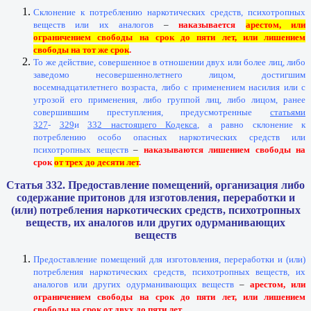
Склонение к потреблению наркотических средств, психотропных
веществ или их аналогов
–
наказывается
арестом, или
ограничением свободы на срок до пяти лет, или лишением
свободы на тот же срок
.
То же действие, совершенное в отношении двух или более лиц, либо
заведомо несовершеннолетнего лицом, достигшим
восемнадцатилетнего возраста, либо с применением насилия или с
угрозой его применения, либо группой лиц, либо лицом, ранее
совершившим преступления, предусмотренные
статьями
327
-
329
и
332 настоящего Кодекса
, а равно склонение к
потреблению особо опасных наркотических средств или
психотропных веществ
–
наказываются лишением свободы на
срок
от трех до десяти лет
.
Статья 332. Предоставление помещений, организация либо
содержание притонов для изготовления, переработки и
(или) потребления наркотических средств, психотропных
веществ, их аналогов или других одурманивающих
веществ
Предоставление помещений для изготовления, переработки и (или)
потребления наркотических средств, психотропных веществ, их
аналогов или других одурманивающих веществ
–
арестом, или
ограничением свободы на срок до пяти лет, или лишением
свободы на срок от двух до пяти лет.