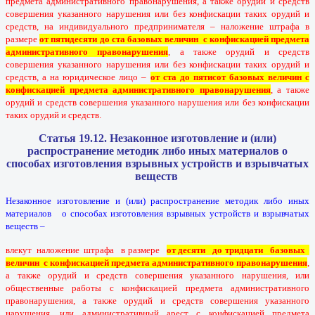
предмета административного правонарушения, а также орудий и средств
совершения указанного нарушения или без конфискации таких орудий и
средств, на индивидуального предпринимателя – наложение штрафа в
размере
от пятидесяти до ста базовых величин с конфискацией предмета
административного правонарушения
, а также орудий и средств
совершения указанного нарушения или без конфискации таких орудий и
средств, а на юридическое лицо –
от ста до пятисот базовых величин с
конфискацией предмета административного правонарушения
, а также
орудий и средств совершения указанного нарушения или без конфискации
таких орудий и средств.
Статья 19.12. Незаконное изготовление и (или)
распространение методик либо иных материалов о
способах изготовления взрывных устройств и взрывчатых
веществ
Незаконное изготовление и (или) распространение методик либо иных
материалов о способах изготовления взрывных устройств и взрывчатых
веществ –
влекут наложение штрафа в размере
от десяти до тридцати базовых
величин с конфискацией предмета административного правонарушения
,
а также орудий и средств совершения указанного нарушения, или
общественные работы с конфискацией предмета административного
правонарушения, а также орудий и средств совершения указанного
нарушения, или административный арест с конфискацией предмета