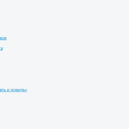
ков
ся
ять и помочь»