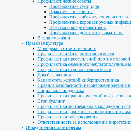
Профилактические советы
Профилактика суицидов
Практические советы
Профилактика табакокурения, использо
Профилактика коронавирусных инфекц
Памятка о вреде наркотиков
Профилактика детского травматизма
В защиту жизни
Правовая культура
Молодёжь и ответственность
Профилактика Интернет-зависимости
Профилактика преступлений против половой
Профилактика семейного неблагополучия, нас
Профилактика игровой зависимости
Дом без насилия
Как не стать жертвой киберпреступника
Правила безопасности несовершеннолетних в
Социальная поддержка
Профилактика правонарушений в сфере высо
Стоп буллинг
Профилактика экстремизма в молодежной сре
Профилактика дорожно-транспортного травм
Профилактика табакокурения
Ответственность за использование пиротехни
Объединения по интересам