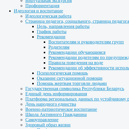
Виртуальная экскурсия
Профориентация
Идеология и воспитание
Идеологическая работа
Страница педагога, социального, страница педагог
Цель, направления работы
График работы
Рекомендации
Воспитателям и руководителям групп
Родителям
Рекомендации обучающимся
Рекомендации родителям по предупреж
Правила поведения на воде
Рекомендации об эффективности испол
Психологическая помощь
Оказание ситуационной помощи
Помощь жертвам торговли людьми
Государственная символика Республики Беларусь
Единый день информирования
Платформа региональных данных по устойчивому 
День народного единства
Военно-патриотическое воспитание
Школа Активного Гражданина
Самоуправление
Здоровый образ жизни