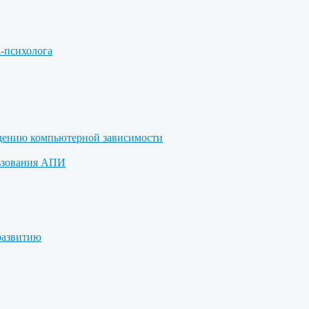
а-психолога
дению компьютерной зависимости
ьзования АПИ
развитию