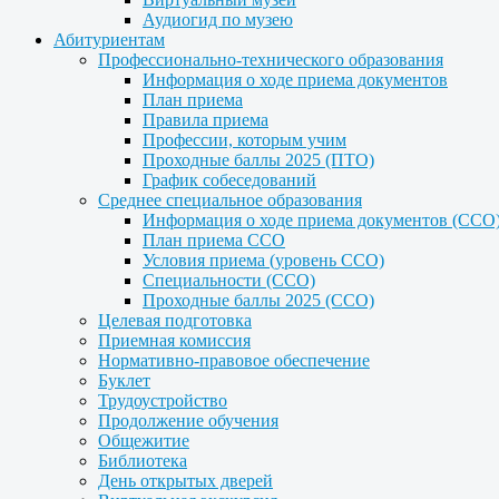
Аудиогид по музею
Абитуриентам
Профессионально-технического образования
Информация о ходе приема документов
План приема
Правила приема
Профессии, которым учим
Проходные баллы 2025 (ПТО)
График собеседований
Среднее специальное образования
Информация о ходе приема документов (ССО
План приема ССО
Условия приема (уровень ССО)
Специальности (ССО)
Проходные баллы 2025 (ССО)
Целевая подготовка
Приемная комиссия
Нормативно-правовое обеспечение
Буклет
Трудоустройство
Продолжение обучения
Общежитие
Библиотека
День открытых дверей