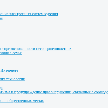
вание электронных систем курения
ий
 неприкосновенности несовершеннолетних
илия в семье
 Интернете
ких технологий
де
атизма и предупреждение правонарушений, связанных с соблю
ки в общественных местах