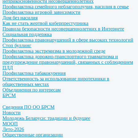
неприкосновенности несовершеннолетних
Профилактика семейного неблагополучия, насилия в семье
Профилактика игровой зависимости
Дом без насилия
Как не стать жертвой киберпреступника
Правила безопасности несовершеннолетних в Интернете
Социальная поддержка
Профилактика правонарушений в сфере высоких технологий
Стоп буллинг
Профилактика экстремизма в молодежной среде
Профилактика дорожно-транспортного травматизма и
предупреждение правонарушений, связанных с соблюдением
ПДД
Профилактика табакокурения
Ответственность за использование пиротехники в
общественных местах
Объединения по интересам
БРСМ
Сведения ПО ОО БРСМ
Новости
Молодежь Беларуси: традиции и будущее
МООП
Лето-2026
Общественные организации