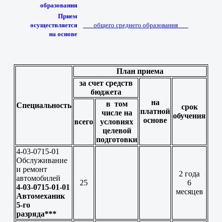
образования
Прием
осуществляется
___общего среднего образования___
на основе
План приема
за счет средств
бюджета
на
в том
Специальность
срок
платной
числе на
обучения
основе
всего
условиях
целевой
подготовки
4-03-0715-01
Обслуживание
и ремонт
2 года
автомобилей
25
6
4-03-0715-01-01
месяцев
Автомеханик
5-го
разряда***