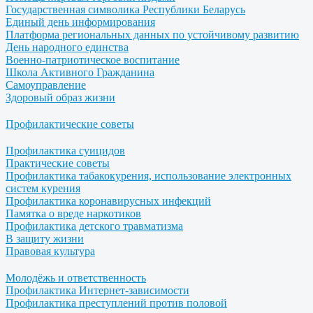
Государственная символика Республики Беларусь
Единый день информирования
Платформа региональных данных по устойчивому развитию
День народного единства
Военно-патриотическое воспитание
Школа Активного Гражданина
Самоуправление
Здоровый образ жизни
Профилактические советы
Профилактика суицидов
Практические советы
Профилактика табакокурения, использование электронных
систем курения
Профилактика коронавирусных инфекций
Памятка о вреде наркотиков
Профилактика детского травматизма
В защиту жизни
Правовая культура
Молодёжь и ответственность
Профилактика Интернет-зависимости
Профилактика преступлений против половой