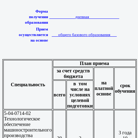
Форма
получения
____________дневная______________
образования
Прием
осуществляется
___общего базового образования___
на основе
План приема
за счет средств
бюджета
на
в том
Специальность
срок
платной
числе на
обучения
основе
всего
условиях
целевой
подготовки
5-04-0714-02
Технологическое
обеспечение
машиностроительного
3 года
производства