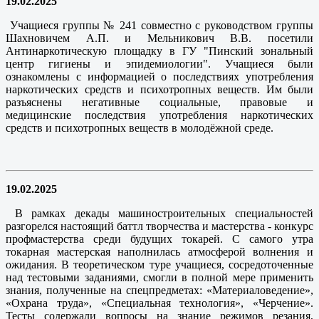
19.02.2025
Учащиеся группы № 241 совместно с руководством группы
Шахновичем А.П. и Мельникович В.В. посетили
Антинаркотическую площадку в ГУ "Пинский зональный
центр гигиены и эпидемиологии". Учащиеся были
ознакомлены с информацией о последствиях употребления
наркотических средств и психотропных веществ. Им были
разъяснены негативные социальные, правовые и
медицинские последствия употребления наркотических
средств и психотропных веществ в молодёжной среде.
19.02.2025
В рамках декады машиностроительных специальностей
разгорелся настоящий баттл творчества и мастерства - конкурс
профмастерства среди будущих токарей. С самого утра
токарная мастерская наполнилась атмосферой волнения и
ожидания. В теоретическом туре учащиеся, сосредоточенные
над тестовыми заданиями, смогли в полной мере применить
знания, полученные на спецпредметах: «Материаловедение»,
«Охрана труда», «Специальная технология», «Черчение».
Тесты содержали вопросы на знание режимов резания,