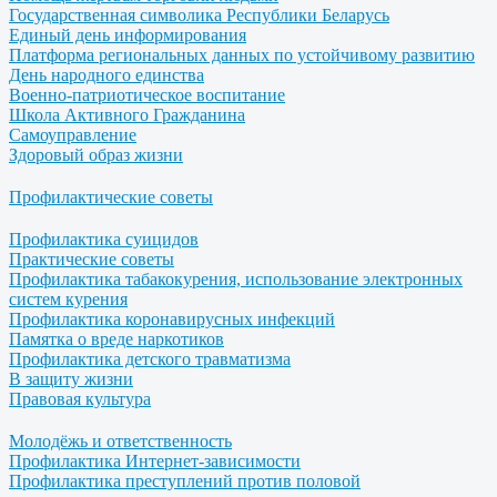
Государственная символика Республики Беларусь
Единый день информирования
Платформа региональных данных по устойчивому развитию
День народного единства
Военно-патриотическое воспитание
Школа Активного Гражданина
Самоуправление
Здоровый образ жизни
Профилактические советы
Профилактика суицидов
Практические советы
Профилактика табакокурения, использование электронных
систем курения
Профилактика коронавирусных инфекций
Памятка о вреде наркотиков
Профилактика детского травматизма
В защиту жизни
Правовая культура
Молодёжь и ответственность
Профилактика Интернет-зависимости
Профилактика преступлений против половой