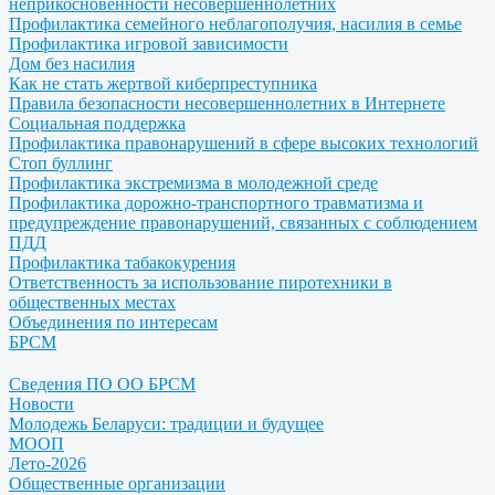
неприкосновенности несовершеннолетних
Профилактика семейного неблагополучия, насилия в семье
Профилактика игровой зависимости
Дом без насилия
Как не стать жертвой киберпреступника
Правила безопасности несовершеннолетних в Интернете
Социальная поддержка
Профилактика правонарушений в сфере высоких технологий
Стоп буллинг
Профилактика экстремизма в молодежной среде
Профилактика дорожно-транспортного травматизма и
предупреждение правонарушений, связанных с соблюдением
ПДД
Профилактика табакокурения
Ответственность за использование пиротехники в
общественных местах
Объединения по интересам
БРСМ
Сведения ПО ОО БРСМ
Новости
Молодежь Беларуси: традиции и будущее
МООП
Лето-2026
Общественные организации