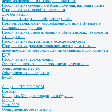
неприкосновенности несовершеннолетних
Профилактика семейного неблагополучия, насилия в семье
Профилактика игровой зависимости
Дом без насилия
Как не стать жертвой киберпреступника
Правила безопасности несовершеннолетних в Интернете
Социальная поддержка
Профилактика правонарушений в сфере высоких технологий
Стоп буллинг
Профилактика экстремизма в молодежной среде
Профилактика дорожно-транспортного травматизма и
предупреждение правонарушений, связанных с соблюдением
ПДД
Профилактика табакокурения
Ответственность за использование пиротехники в
общественных местах
Объединения по интересам
БРСМ
Сведения ПО ОО БРСМ
Новости
Молодежь Беларуси: традиции и будущее
МООП
Лето-2026
Общественные организации