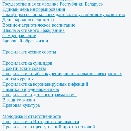
Государственная символика Республики Беларусь
Единый день информирования
Платформа региональных данных по устойчивому развитию
День народного единства
Военно-патриотическое воспитание
Школа Активного Гражданина
Самоуправление
Здоровый образ жизни
Профилактические советы
Профилактика суицидов
Практические советы
Профилактика табакокурения, использование электронных
систем курения
Профилактика коронавирусных инфекций
Памятка о вреде наркотиков
Профилактика детского травматизма
В защиту жизни
Правовая культура
Молодёжь и ответственность
Профилактика Интернет-зависимости
Профилактика преступлений против половой