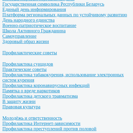
Государственная символика Республики Беларусь
Единый день информирования
Платформа региональных данных по устойчивому развитию
День народного единства
Военно-патриотическое воспитание
Школа Активного Гражданина
Самоуправление
Здоровый образ жизни
Профилактические советы
Профилактика суицидов
Практические советы
Профилактика табакокурения, использование электронных
систем курения
Профилактика коронавирусных инфекций
Памятка о вреде наркотиков
Профилактика детского травматизма
В защиту жизни
Правовая культура
Молодёжь и ответственность
Профилактика Интернет-зависимости
Профилактика преступлений против половой