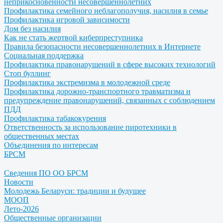
неприкосновенности несовершеннолетних
Профилактика семейного неблагополучия, насилия в семье
Профилактика игровой зависимости
Дом без насилия
Как не стать жертвой киберпреступника
Правила безопасности несовершеннолетних в Интернете
Социальная поддержка
Профилактика правонарушений в сфере высоких технологий
Стоп буллинг
Профилактика экстремизма в молодежной среде
Профилактика дорожно-транспортного травматизма и
предупреждение правонарушений, связанных с соблюдением
ПДД
Профилактика табакокурения
Ответственность за использование пиротехники в
общественных местах
Объединения по интересам
БРСМ
Сведения ПО ОО БРСМ
Новости
Молодежь Беларуси: традиции и будущее
МООП
Лето-2026
Общественные организации